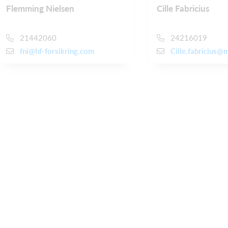
Flemming Nielsen
Cille Fabricius
21442060
24216019
fni@hf-forsikring.com
Cille.fabricius@m